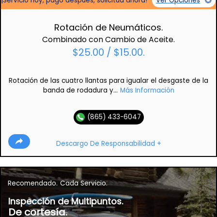
¡Servicio hoy, pago después, solicitud ahora!
Ver Opciones
Rotación de Neumáticos.
Combinado con Cambio de Aceite.
$25.00 / $15.00.
Rotación de las cuatro llantas para igualar el desgaste de la
banda de rodadura y...
Más Información
(865) 433-6047
Descargo De Responsabilidad +
Recomendado.
Cada Servicio.
Inspección de Multipuntos.
De cortesía.