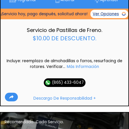
¡Servicio hoy, pago después, solicitud ahora!
Ver Opciones
Servicio de Pastillas de Freno.
$10.00 DE DESCUENTO.
Incluye: reemplazo de almohadillas o forros, resurfacing de
rotores. Verificar...
Más Información
(865) 433-6047
Descargo De Responsabilidad +
Recomendado.
Cada Servicio.