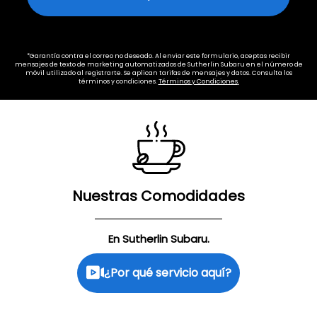
*Garantía contra el correo no deseado. Al enviar este formulario, aceptas recibir
mensajes de texto de marketing automatizados de
Sutherlin Subaru
en el número de
móvil utilizado al registrarte. Se aplican tarifas de mensajes y datos. Consulta los
términos y condiciones.
Términos y Condiciones
.
Nuestras Comodidades
En Sutherlin Subaru.
¿Por qué servicio aquí?