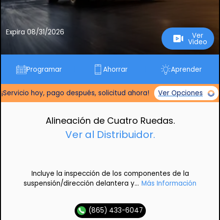
Expira 08/31/2026
Ver
Video
Programar
Ahorrar
Aprender
¡Servicio hoy, pago después, solicitud ahora!
Ver Opciones
Alineación de Cuatro Ruedas.
Ver al Distribuidor.
Incluye la inspección de los componentes de la
suspensión/dirección delantera y...
Más Información
(865) 433-6047