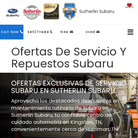
SAVED
Sutherlin Subaru
Contact
Call Now
Sell/Trade
New
Used
Us
Ofertas De Servicio Y
Repuestos Subaru
OFERTAS EXCLUSIVAS DE SERVICIO
SUBARU EN SUTHERLIN SUBARU.
Aprovecha los destacados descuentos en
mantenimiento rutinario de Subaru en
Sutherlin Subaru, tu confiable centro de
cuidado automotriz en Kingston, TN,
convenientemente cerca de Harriman, TN.