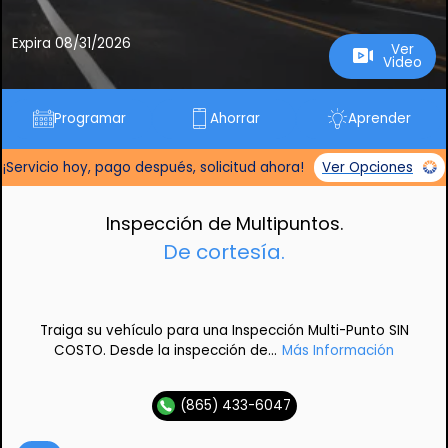
Expira 08/31/2026
Ver
Video
Programar
Ahorrar
Aprender
¡Servicio hoy, pago después, solicitud ahora!
Ver Opciones
Inspección de Multipuntos.
De cortesía.
Traiga su vehículo para una Inspección Multi-Punto SIN
COSTO. Desde la inspección de...
Más Información
(865) 433-6047