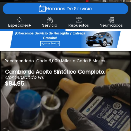
Horarios De Servicio
Especiales
Servicio
Repuestos
Neumáticos
Recomendado.
Cada 6,000 Millas o Cada 6 Meses.
Cambio de Aceite Sintético Completo.
Comenzando En.
$84.95.