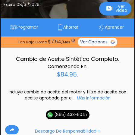
Expira 08/31/2026
Ver
Video
Programar
Ahorrar
Aprender
ⓘ
$7.54
Ver Opciones
Tan Bajo Como
/Mes
Cambio de Aceite Sintético Completo.
Comenzando En.
$84.95.
Incluye cambio de aceite del motor y filtro de aceite con
aceite aprobado por el...
Más Información
(865) 433-6047
Descargo De Responsabilidad +